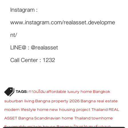
Instagram :
www.instagram.com/realasset.developme
nt/
LINE@ : @realasset
Call Center : 1232
TAGS:
ทาวน์โฮม
affordable luxury home
Bangkok
suburban living
Bangna property 2026
Bangna real estate
modern lifestyle home
new housing project Thailand
REAL
ASSET Bangna
Scandinavian home Thailand
townhome
Suvarnabhumi
twin house Bangna
บ้านแฝด
เซนส์ บางนา -