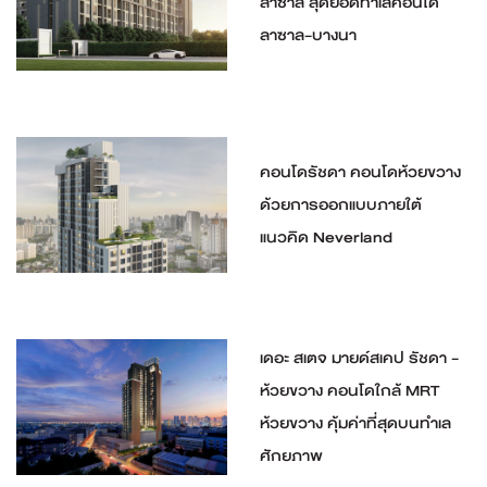
ลาซาล สุดยอดทำเลคอนโด
ลาซาล-บางนา
คอนโดรัชดา คอนโดห้วยขวาง
ด้วยการออกแบบภายใต้
แนวคิด Neverland
เดอะ สเตจ มายด์สเคป รัชดา -
ห้วยขวาง คอนโดใกล้ MRT
ห้วยขวาง คุ้มค่าที่สุดบนทำเล
ศักยภาพ