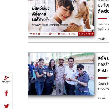
ประโยชน
ต้องร้
เวลาทำงาน
อยู่ที่บ้า
อ่านต่อ
สิงโต 
ก่อสร้
Sukhu
เมื่อช่วงเ
SHOOWED
อ่านต่อ