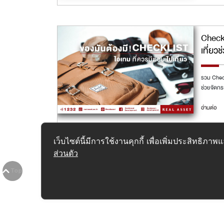
Checkl
เที่ยว
รวม Check
ช่วยจัดกระ
อ่านต่อ
เว็บไซต์นี้มีการใช้งานคุกกี้ เพื่อเพิ่มประสิทธิ
ส่วนตัว
1
2
3
4
5
6
7
8
9
10
>
>>
Top