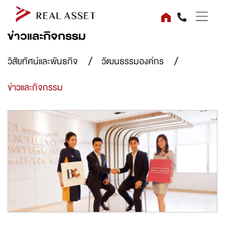
ข่าวและกิจกรรม
วิสัยทัศน์และพันธกิจ
วัฒนธรรมองค์กร
ข่าวและกิจกรรม