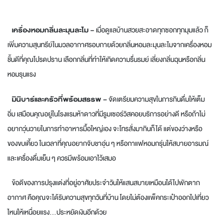
เครื่องหอมกลิ่นละมุนละไม –
เมื่อดูแลบ้านสวยสะอาดทุกซอกทุกมุมแล้ว ก็
เพิ่มความสุนทรีย์ในมวลอากาศรอบกายด้วยกลิ่นหอมละมุนละไมจากเครื่องหอม
ชั้นดีที่คุณโปรดปราน เลือกกลิ่นที่ทำให้เกิดความรื่นรมย์ เลี่ยงกลิ่นฉุนหรือกลิ่น
หอมรุนแรง
มินิบาร์และครัวที่พร้อมสรรพ –
จัดเตรียมความสุขในการกินดื่มให้เต็ม
อิ่ม เสมือนคุณอยู่ในโรงแรมห้าดาวที่มีรูมเซอร์วิสคอยบริการอย่างดี หรือถ้าไม่
อยากวุ่นวายในการทำอาหารมื้อใหญ่เอง จะโทรสั่งมากินก็ได้ แต่ของว่างหรือ
ของขบเคี้ยว ในเวลาที่คุณอยากจิบชาอุ่น ๆ หรือกาแฟหอมกรุ่นให้สบายอารมณ์
และเครื่องดื่มเย็น ๆ ควรมีพร้อมเอาไว้เสมอ
ข้อดีของการปรุงแต่งที่อยู่อาศัยประจำวันให้แสนสบายเหมือนได้ไปพักตาก
อากาศ คือคุณจะได้รับความสุขทุกวันที่บ้าน โดยไม่ต้องแพ็คกระเป๋าออกไปเที่ยว
ไหนให้เหนื่อยแรง...ประหยัดเงินอีกด้วย