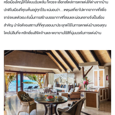
หรือเมืองใหญ่ให้ได้แบบฉับพลัน ก็ควรจะเลือกสไตล์การตกแต่งให้ต่างจากบ้าน
ปกติในเมืองที่คุณเห็นอยู่ทุกวี่วัน แน่นอนว่า...เหตุผลที่เราไปตากอากาศก็เพื่อ
ชาร์จแบตตัวเอง ดังนั้นการสร้างบรรยากาศที่สงบและผ่อนคลายจึงเป็นเรื่อง
สำคัญ นำข้อดีของสถานที่ที่คุณชอบมาประยุกต์ใช้ในการตกแต่งบ้านของคุณ
โดยไม่ลืมที่จะหลีกเลี่ยงสีจัดจ้านและพยายามใช้สีที่นุ่มนวลในการแต่งบ้าน