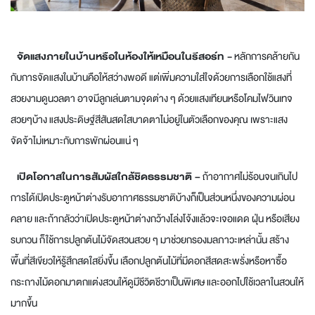
จัดแสงภายในบ้านหรือในห้องให้เหมือนในรีสอร์ท -
หลักการคล้ายกัน
กับการจัดแสงในบ้านคือให้สว่างพอดี แต่เพิ่มความใส่ใจด้วยการเลือกใช้แสงที่
สวยงามดูนวลตา อาจมีลูกเล่นตามจุดต่าง ๆ ด้วยแสงเทียนหรือโคมไฟวินเทจ
สวยๆบ้าง แสงประดิษฐ์สีสันสดใสบาดตาไม่อยู่ในตัวเลือกของคุณ เพราะแสง
จัดจ้าไม่เหมาะกับการพักผ่อนแน่ ๆ
เปิดโอกาสในการสัมผัสใกล้ชิดธรรมชาติ –
ถ้าอากาศไม่ร้อนจนเกินไป
การได้เปิดประตูหน้าต่างรับอากาศธรรมชาติบ้างก็เป็นส่วนหนึ่งของความผ่อน
คลาย และถ้ากลัวว่าเปิดประตูหน้าต่างกว้างโล่งโจ้งแล้วจะเจอแดด ฝุ่น หรือเสียง
รบกวน ก็ใช้การปลูกต้นไม้จัดสวนสวย ๆ มาช่วยกรองมลภาวะเหล่านั้น สร้าง
พื้นที่สีเขียวให้รู้สึกสดใสยิ่งขึ้น เลือกปลูกต้นไม้ที่มีดอกสีสดสะพรั่งหรือหาซื้อ
กระถางไม้ดอกมาตกแต่งสวนให้ดูมีชีวิตชีวาเป็นพิเศษ และออกไปใช้เวลาในสวนให้
มากขึ้น