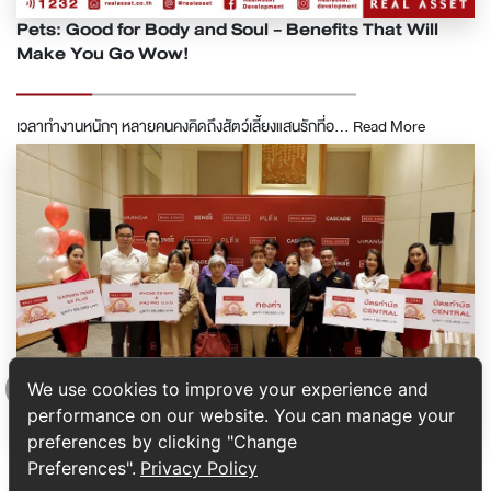
Pets: Good for Body and Soul - Benefits That Will
Make You Go Wow!
เวลาทำงานหนักๆ หลายคนคงคิดถึงสัตว์เลี้ยงแสนรักที่อ...
Read More
We use cookies to improve your experience and
performance on our website. You can manage your
Top
preferences by clicking "Change
Lucky Pig Year Prize Draw Results Announced
Preferences".
Privacy Policy