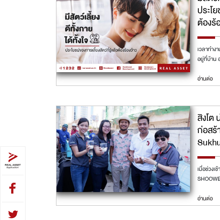
ประโยชน
ต้องร้
เวลาทำงาน
อยู่ที่บ้า
อ่านต่อ
สิงโต 
ก่อสร้
Sukhu
เมื่อช่วงเ
SHOOWED
อ่านต่อ