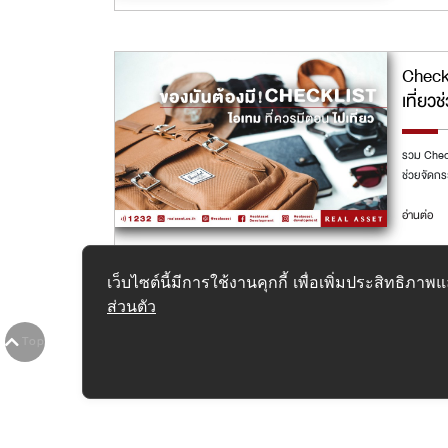
Checkl
เที่ยว
รวม Check
ช่วยจัดกระ
อ่านต่อ
เว็บไซต์นี้มีการใช้งานคุกกี้ เพื่อเพิ่มประสิทธิ
ส่วนตัว
1
2
3
4
5
6
7
8
9
10
>
>>
Top