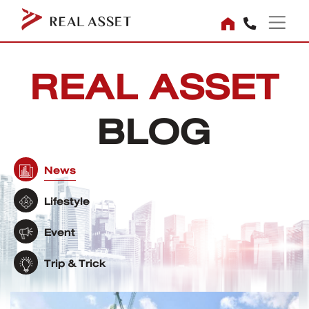
REAL ASSET
BLOG
News
Lifestyle
Event
Trip & Trick