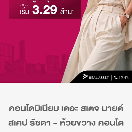
คอนโดมิเนียม เดอะ สเตจ มายด์
สเคป รัชดา - ห้วยขวาง คอนโด