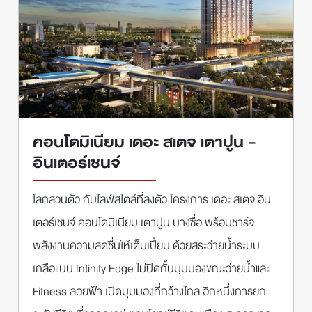
คอนโดมิเนียม เดอะ สเตจ เตาปูน -
อินเตอร์เชนจ์
โลกส่วนตัว กับไลฟ์สไตล์ที่ลงตัว โครงการ เดอะ สเตจ อิน
เตอร์เชนจ์ คอนโดมิเนียม เตาปูน บางซื่อ พร้อมชาร์จ
พลังงานความสดชื่นให้เต็มเปี่ยม ด้วยสระว่ายน้ำระบบ
เกลือแบบ Infinity Edge ไม่ปิดกั้นมุมมองขณะว่ายน้ำและ
Fitness ลอยฟ้า เปิดมุมมองที่กว้างไกล อีกหนึ่งการยก