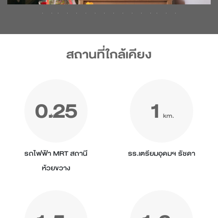
สถานที่ใกล้เคียง
0.25
1
km.
km.
รถไฟฟ้า MRT สถานี
รร.เตรียมอุดมฯ รัชดา
ห้วยขวาง