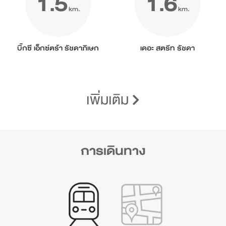
1.5
1.6
km.
km.
บิ๊กซี เอ็กซ์ตร้า รัชดาภิเษก
เดอะ สตรีท รัชดา
เพิ่มเติม
การเดินทาง