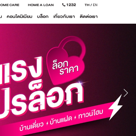
1232
HOME CARE
HOME A LOAN
TH
/
EN
ม
คอนโดมิเนียม
บล็อก
เกี่ยวกับเรา
ติดต่อเรา
Next