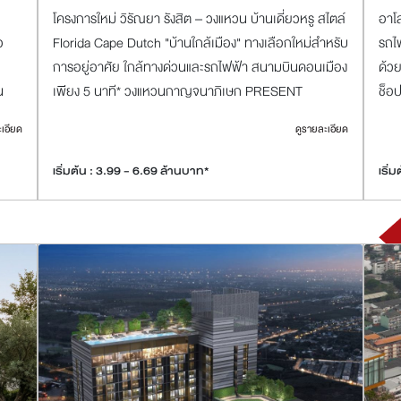
โครงการใหม่ วิรัณยา รังสิต – วงแหวน บ้านเดี่ยวหรู สไตล์
อาโล
อ
Florida Cape Dutch "บ้านใกล้เมือง" ทางเลือกใหม่สำหรับ
รถไฟ
การอยู่อาศัย ใกล้ทางด่วนและรถไฟฟ้า สนามบินดอนเมือง
ด้ว
น
เพียง 5 นาที* วงแหวนกาญจนาภิเษก PRESENT
ช็อ
PERFECT ปัจจุบ
33
ะเอียด
ดูรายละเอียด
เริ่มต้น : 3.99 - 6.69 ล้านบาท*
เริ่