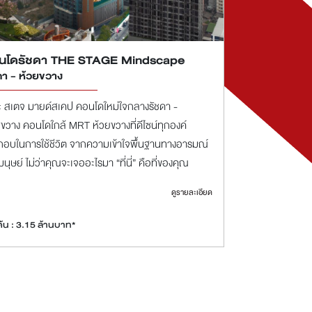
นโดรัชดา THE STAGE Mindscape
ดา - ห้วยขวาง
ะ สเตจ มายด์สเคป คอนโดใหม่ใจกลางรัชดา -
ขวาง คอนโดใกล้ MRT ห้วยขวางที่ดีไซน์ทุกองค์
กอบในการใช้ชีวิต จากความเข้าใจพื้นฐานทางอารมณ์
นุษย์ ไม่ว่าคุณจะเจออะไรมา “ที่นี่” คือที่ของคุณ
ดูรายละเอียด
มต้น : 3.15 ล้านบาท*