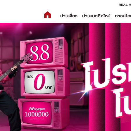
REAL 
บ้านเดี่ยว
บ้านแนวคิดใหม่
ทาวน์โฮ