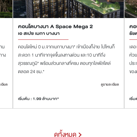
คอนโดบางนา A Space Mega 2
คอ
เอ สเปซ เมกา บางนา
รัช
้าน
คอนโดใหม่ 0 ม.จากเมกาบางนา* เข้าเมืองก็ง่าย ไปไหนก็
เดอ
นทาง
สะดวก 1 นาทีจากจุดขึ้นลงทางด่วน และ10 นาทีถึง
ห้วย
สุวรรณภูมิ* พร้อมส่วนกลางที่ครบ ตอบทุกไลฟ์สไตล์
ประ
ตลอด 24 ชม.*
ของม
ะเอียด
ดูรายละเอียด
เริ่มต้น : 1.99 ล้านบาท*
เริ่
ดูทั้งหมด