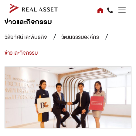
ข่าวและกิจกรรม
วิสัยทัศน์และพันธกิจ
วัฒนธรรมองค์กร
ข่าวและกิจกรรม