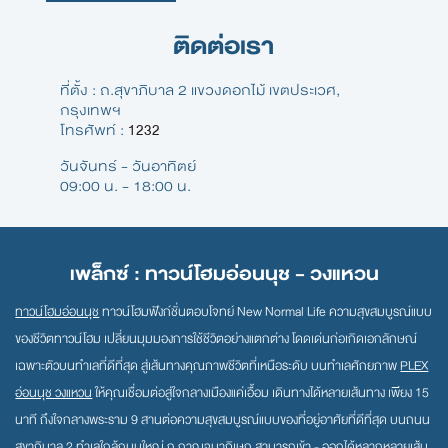
ติดต่อเรา
ที่ตั้ง : ถ.สุขาภิบาล 2 แขวงดอกไม้ เขตประเวศ,
กรุงเทพฯ
โทรศัพท์ :
1232
วันจันทร์ - วันอาทิตย์
09:00 น. - 18:00 น.
เพล็กซ์ : ทาวน์โฮมอ่อนนุช - วงแหวน
ทาวน์โฮมอ่อนนุช
ทาวน์โฮมฟังก์ชั่นตอบโจทย์ New Normal Life ความสุขสมบูรณ์แบบ
ของชีวิตทาวน์โฮม เปลี่ยนมุมมองการใช้ชีวิตอย่างแตกต่าง โดดเด่นก่อเกิดเอกลักษณ์
เฉพาะตัวบนทำเลที่ดีที่สุด สู่เส้นทางคุณภาพชีวิตที่เหนือระดับ บนทำเลศักยภาพ
PLEX
อ่อนนุช วงแหวน
ให้คุณเชื่อมต่อสู่ใจกลางเมืองแค่เอื้อม เดินทางได้หลายเส้นทาง เพียง 15
นาที ถึงใจกลางพระราม 9 สานต่อความสุขสมบูรณ์แบบของที่อยู่อาศัยที่ดีที่สุด บนถนน
สุขาภิบาล 2 ทำเลใกล้ถนนใหญ่ ถ.กาญจนาภิเษก สามารถเข้า - ออกได้หลากหลายเส้น