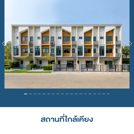
Previous
N
สถานที่ใกล้เคียง