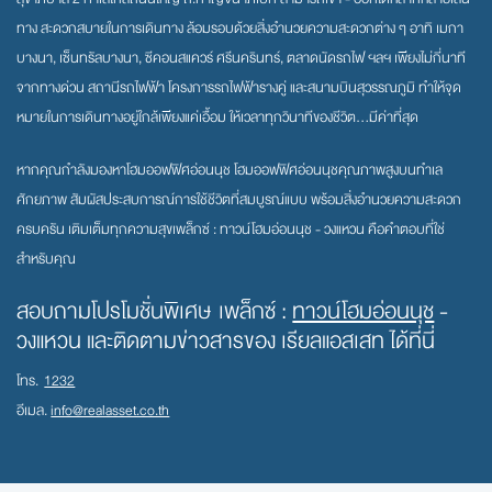
ทาง สะดวกสบายในการเดินทาง ล้อมรอบด้วยสิ่งอำนวยความสะดวกต่าง ๆ อาทิ เมกา
บางนา, เซ็นทรัลบางนา, ซีคอนสแควร์ ศรีนครินทร์, ตลาดนัดรถไฟ ฯลฯ เพียงไม่กี่นาที
จากทางด่วน สถานีรถไฟฟ้า โครงการรถไฟฟ้ารางคู่ และสนามบินสุวรรณภูมิ ทำให้จุด
หมายในการเดินทางอยู่ใกล้เพียงแค่เอื้อม ให้เวลาทุกวินาทีของชีวิต...มีค่าที่สุด
หากคุณกำลังมองหาโฮมออฟฟิศอ่อนนุช โฮมออฟฟิศอ่อนนุชคุณภาพสูงบนทำเล
ศักยภาพ สัมผัสประสบการณ์การใช้ชีวิตที่สมบูรณ์แบบ พร้อมสิ่งอำนวยความสะดวก
ครบครัน เติมเต็มทุกความสุขเพล็กซ์ : ทาวน์โฮมอ่อนนุช - วงแหวน คือคำตอบที่ใช่
สำหรับคุณ
สอบถามโปรโมชั่นพิเศษ เพล็กซ์ :
ทาวน์โฮมอ่อนนุช
-
วงแหวน และติดตามข่าวสารของ เรียลแอสเสท ได้ที่นี่
โทร.
1232
อีเมล.
info@realasset.co.th