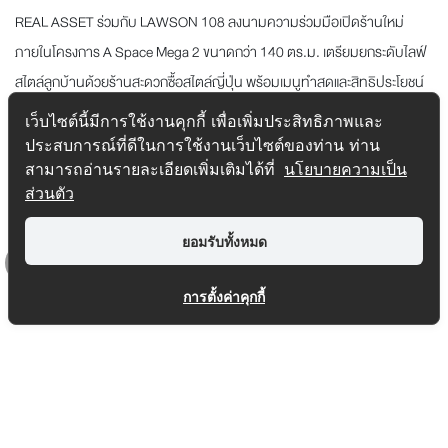
REAL ASSET ร่วมกับ LAWSON 108 ลงนามความร่วมมือเปิดร้านใหม่
ภายในโครงการ A Space Mega 2 ขนาดกว่า 140 ตร.ม. เตรียมยกระดับไลฟ์
สไตล์ลูกบ้านด้วยร้านสะดวกซื้อสไตล์ญี่ปุ่น พร้อมเมนูทำสดและสิทธิประโยชน์
สุดพิเศษ เปิดให้บริการ พ.ค. 2569
เว็บไซต์นี้มีการใช้งานคุกกี้ เพื่อเพิ่มประสิทธิภาพและ
...
อ่านต่อ
ประสบการณ์ที่ดีในการใช้งานเว็บไซต์ของท่าน ท่าน
สามารถอ่านรายละเอียดเพิ่มเติมได้ที่
นโยบายความเป็น
Tag :
A Space Mega 2
,
Condominium
,
คอนโดบางนา
,
คอนโด
ส่วนตัว
ใกล้สุวรรณภูมิ
,
คอนโดใกล้เมกาบางนา
ยอมรับทั้งหมด
Top
การตั้งค่าคุกกี้
SITEMAP
1232