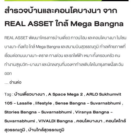
สำรวจบ้านและคอนโดบางนา จาก
REAL ASSET ใกล้ Mega Bangna
REAL ASSET พัฒนาโครงการบ้านเดี่ยว ทาวน์โฮม และคอนโดบางนา ในโซน
บางนา–กิ่งแก้ว ใกล้ Mega Bangna และสนามบินสุวรรณภูมิ ทำเลศักยภาพที่
เชื่อมต่อถนนบางนา–ตราด ทางด่วน และรถไฟฟ้า เหมาะทั้งครอบครัว คน
ทำงานสุขุมวิท–บางนา และนักลงทุนที่มองหาทำเลเติบโตในกรุงเทพฝั่งตะวัน
ออก
...
อ่านต่อ
Tag :
บ้านเดี่ยวบางนา
,
A Space Mega 2
,
ARLO Sukhumvit
105 - Lasalle
,
lifestyle
,
Sense Bangna - Suvarnabhumi
,
Stories Bangna - Suvarnabhumi
,
Viranya Bangna -
Suvarnabhumi
,
VIVALDI Bangna
,
คอนโดบางนา
,
คอนโดใกล้
สุวรรณภูมิ
,
บ้านใกล้สุวรรณภูมิ