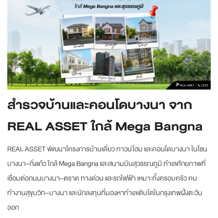
สำรวจบ้านและคอนโดบางนา จาก
REAL ASSET ใกล้ Mega Bangna
REAL ASSET พัฒนาโครงการบ้านเดี่ยว ทาวน์โฮม และคอนโดบางนา ในโซน
บางนา–กิ่งแก้ว ใกล้ Mega Bangna และสนามบินสุวรรณภูมิ ทำเลศักยภาพที่
เชื่อมต่อถนนบางนา–ตราด ทางด่วน และรถไฟฟ้า เหมาะทั้งครอบครัว คน
ทำงานสุขุมวิท–บางนา และนักลงทุนที่มองหาทำเลเติบโตในกรุงเทพฝั่งตะวัน
ออก