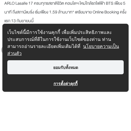
ARLO Lasalle 17 ครบทุกรสชาติชีวิต คอนโดฯ ใหม่ใกล้รถไฟฟ้า BTS เพียง 5
นาที ถึงสถานีแบริ่ง เริ่มเพียง 1.59 ล้านบาท* เตรียมขาย Online Booking ครั้ง
แรก 13 กันยายนนี้
...
อ่านต่อ
เว็บไซต์นี้มีการใช้งานคุกกี้ เพื่อเพิ่มประสิทธิภาพและ
ประสบการณ์ที่ดีในการใช้งานเว็บไซต์ของท่าน ท่าน
Tag :
Arlo Lasalle 17
,
ARLO Sukhumvit 105 - Lasalle
,
News
สามารถอ่านรายละเอียดเพิ่มเติมได้ที่
นโยบายความเป็น
,
Pet Friendly
,
คอนโดบางนา
,
คอนโดลาซาล
,
คอนโดเลี้ยงสัตว์
ส่วนตัว
ได้
,
คอนโดใกล้รถไฟฟ้า
Top
ยอมรับทั้งหมด
การตั้งค่าคุกกี้
SITEMAP
1232
COPYRIGHT © 2016-2026 REAL ASSET. ALL RIGHTS RESERVED