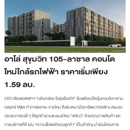
อาโล่ สุขุมวิท 105-ลาซาล คอนโด
ใหม่ใกล้รถไฟฟ้า ราคาเริ่มเพียง
1.59 ลบ.
CEO เรียลแอสเสทฯ “บดินทร์ธร จึงรุ่งเรืองกิจ” ลั่นพร้อมปัดฝุ่นคอนโดฯ ตาม
กลยุทธ์ M&A ทำการตลาด-ขายใหม่ ดึงรับเหมามืออาชีพมาก่อสร้าง ส่งมอบ
ประสบการณ์ดี ๆ ให้ลูกค้าผ่านแบรนด์ใหม่ “ARLO” ด้วยคุณภาพสินค้า และ
การบริการที่ดี เน้น “ความพึงพอใจของลูกค้า” เป็นสำคัญ นำร่องโครงการ