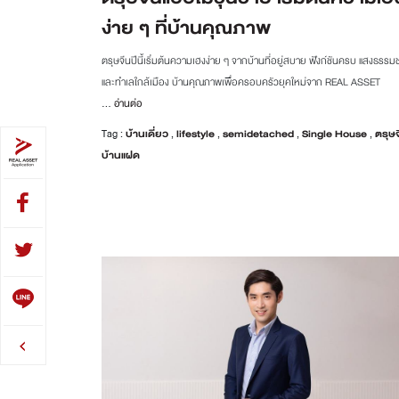
ง่าย ๆ ที่บ้านคุณภาพ
ตรุษจีนปีนี้เริ่มต้นความเฮงง่าย ๆ จากบ้านที่อยู่สบาย ฟังก์ชันครบ แสงธรรมช
และทำเลใกล้เมือง บ้านคุณภาพเพื่อครอบครัวยุคใหม่จาก REAL ASSET
...
อ่านต่อ
Tag :
บ้านเดี่ยว
,
lifestyle
,
semidetached
,
Single House
,
ตรุษ
บ้านแฝด