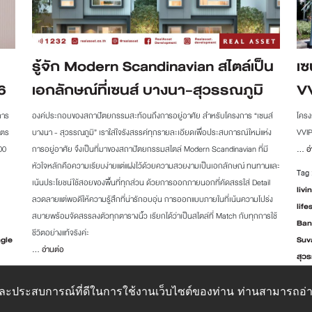
รู้จัก Modern Scandinavian สไตล์เป็น
เซ
6
เอกลักษณ์ที่เซนส์ บางนา-สุวรรณภูมิ
VV
การ
องค์ประกอบของสถาปัตยกรรมสะท้อนถึงการอยู่อาศัย สำหรับโครงการ “เซนส์
โครง
ิตร
บางนา - สุวรรณภูมิ” เราใส่ใจรังสรรค์ทุกรายละเอียดเพื่อประสบการณ์ใหม่แห่ง
VVIP
00
การอยู่อาศัย จึงเป็นที่มาของสถาปัตยกรรมสไตล์ Modern Scandinavian ที่มี
...
อ่
หัวใจหลักคือความเรียบง่ายแต่แฝงไว้ด้วยความสวยงามเป็นเอกลักษณ์ ทนทานและ
Tag 
เน้นประโยชน์ใช้สอยของพื้นที่ทุกส่วน ด้วยการออกภายนอกที่คัดสรรใส่ Detail
livi
ลวดลายแต่พอดีให้ความรู้สึกที่น่ารักอบอุ่น การออกแบบภายในที่เน้นความโปร่ง
lif
สบายพร้อมจัดสรรลงตัวทุกตารางนิ้ว เรียกได้ว่าเป็นสไตล์ที่ Match กับทุกการใช้
Ban
ชีวิตอย่างแท้จริงค่ะ
ngle
Suv
...
อ่านต่อ
สุวร
ang
,
Tag :
ทาวน์โฮม
,
บ้านแฝด
,
เซนส์ บางนา - สุวรรณภูมิ
ซาล
ภาพและประสบการณ์ที่ดีในการใช้งานเว็บไซต์ของท่าน ท่านสามารถอ่าน
ปี