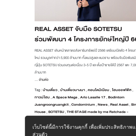
REAL ASSET จับมือ SOTETSU
ร่วมพัฒนา 4 โครงการยักษ์ใหญ่ปี 6
REAL ASSET เดินหน้าตลาดอสังหาริมทรัพย์ปี 2566 เตรียมเปิดตัว 4 โครง
ใหม่ รวมมูลค่ากว่า 5,900 ล้านบาท ทั้งแนวสูงและแนวราบ พร้อมจับมือพันธม
ญี่ปุ่น SOTETSU ร่วมลงทุนต่อเนื่อง 3-5 ปี และตั้งเป้ารายได้ปี 2567 แตะ 7,0
ล้านบาท
...
อ่านต่อ
Tag :
บ้านเดี่ยว
,
บ้านเดี่ยวบางนา
,
คอนโดมิเนียม
,
โฮมออฟฟิศ
,
ทาวน์โฮม
,
A Space Mega
,
Arlo Lasalle 17
,
Bodintorn
Juangroongruangkit
,
Condominium
,
News
,
Real Asset
,
Si
House
,
SOTETSU
,
THE STAGE made by me Ratchada -
Huaikhwang
,
THE STAGE Mindscape Ratchada - Huaikhw
VIRANYA Rangsit - Wongwaen
,
VIVALDI Bangna
,
คอนโดลา
เว็บไซต์นี้มีการใช้งานคุกกี้ เพื่อเพิ่มประสิทธิ
,
คอนโดใกล้รถไฟฟ้า
,
บ้านเดี่ยวรังสิต
,
บ้านแฝด
,
อสังหาริมทรัพย์
ส่วนตัว