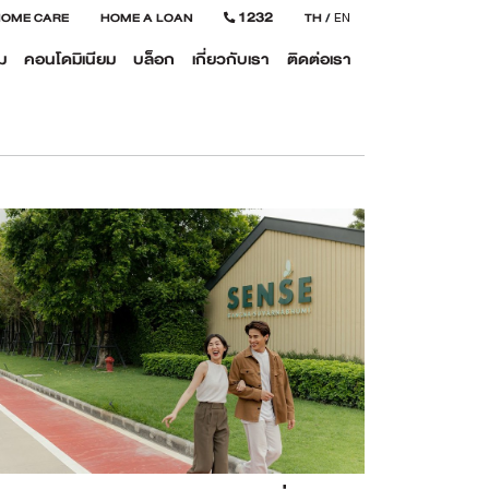
1232
HOME CARE
HOME A LOAN
TH
/
EN
ม
คอนโดมิเนียม
บล็อก
เกี่ยวกับเรา
ติดต่อเรา