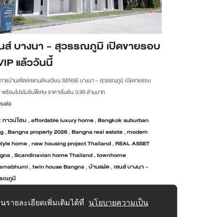
นส์ บางนา - สุวรรณภูมิ เปิดขายรอบ
IP แล้ววันนี้
การบ้านสไตล์สแกนดิเนเวียน SENSE บางนา – สุวรรณภูมิ เปิดขายรอบ
 พร้อมโปรโมชันพิเศษ ราคาเริ่มต้น 3.99 ล้านบาท
านต่อ
:
ทาวน์โฮม
,
affordable luxury home
,
Bangkok suburban
ng
,
Bangna property 2026
,
Bangna real estate
,
modern
estyle home
,
new housing project Thailand
,
REAL ASSET
gna
,
Scandinavian home Thailand
,
townhome
arnabhumi
,
twin house Bangna
,
บ้านแฝด
,
เซนส์ บางนา -
รณภูมิ
รายละเอียดเพิ่มเติมได้ที่
นโยบายความเป็น