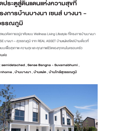
ิดประตูสู่ดินแดนแห่งความสุขที่
รงการบ้านบางนา เซนส์ บางนา -
วรรณภูมิ
ัสแนวคิดการอยู่อาศัยแบบ Wellness Living Lifestyle ที่โครงการบ้านบางนา
E บางนา – สุวรรณภูมิ จาก REAL ASSET บ้านแฝดสไตล์บ้านเดี่ยวที่
บบเพื่อสุขภาพ ความสุข และคุณภาพชีวิตของทุกคนในครอบครัว
านต่อ
:
semidetached
,
Sense Bangna - Suvarnabhumi
,
wnhome
,
บ้านบางนา
,
บ้านแฝด
,
บ้านใกล้สุวรรณภูมิ