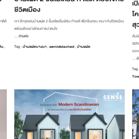
เป
ชีวิตเมือง
โค
าติดี
เจาะลึกจุดเด่นบ้านแฝด 2 ชั้นสไตล์โมเดิร์น ทำเลดี ฟังก์ชันครบ เหมาะกับชีวิตเมือง
สุ
พร้อมตัวอย่างโครงการน่าสนใจ
สัมผ
...
อ่านต่อ
SENS
จีน
,
Tag :
บ้านแฝดบางนา
,
semidetached
,
บ้านแฝด
ออกแ
...
อ่
Tag 
To