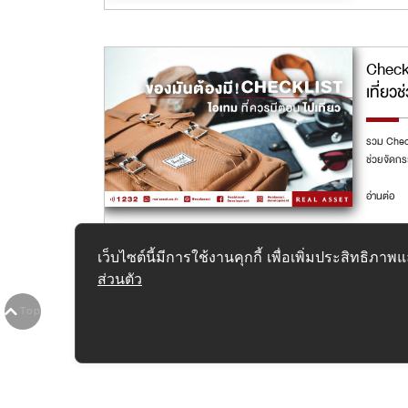
Checkl
เที่ยว
รวม Check
ช่วยจัดกระ
อ่านต่อ
เว็บไซต์นี้มีการใช้งานคุกกี้ เพื่อเพิ่มประสิทธิ
ส่วนตัว
1
2
3
4
5
6
7
8
9
10
>
>>
Top