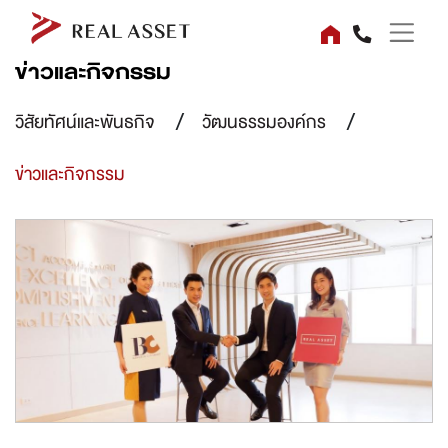
ข่าวและกิจกรรม
วิสัยทัศน์และพันธกิจ
วัฒนธรรมองค์กร
ข่าวและกิจกรรม