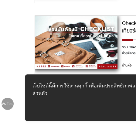
Checkl
เที่ยว
รวม Check
ช่วยจัดกระ
อ่านต่อ
เว็บไซต์นี้มีการใช้งานคุกกี้ เพื่อเพิ่มประสิทธิ
ส่วนตัว
1
2
3
4
5
6
7
8
9
10
>
>>
Top