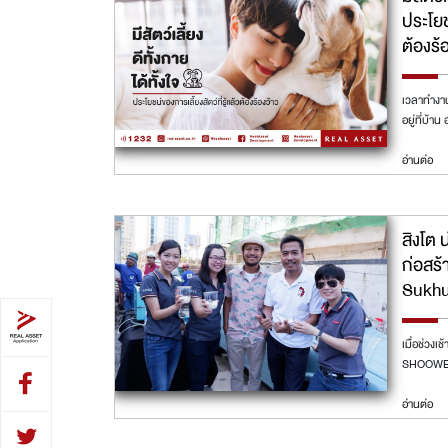
ประโยชน
ต้องร้
เวลาทำงาน
อยู่ที่บ้า
อ่านต่อ
สิงโต 
ก่อสร้
Sukhu
เมื่อช่วงเ
SHOOWED
อ่านต่อ