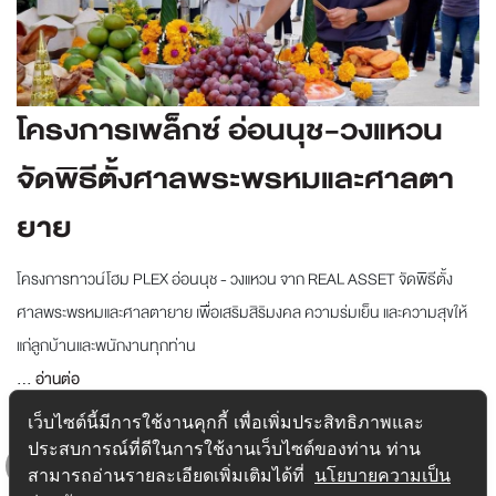
โครงการเพล็กซ์ อ่อนนุช-วงแหวน
จัดพิธีตั้งศาลพระพรหมและศาลตา
ยาย
โครงการทาวน์โฮม PLEX อ่อนนุช - วงแหวน จาก REAL ASSET จัดพิธีตั้ง
ศาลพระพรหมและศาลตายาย เพื่อเสริมสิริมงคล ความร่มเย็น และความสุขให้
แก่ลูกบ้านและพนักงานทุกท่าน
...
อ่านต่อ
Tag :
บ้านอ่อนนุช
,
ทาวน์โฮมใหม่
,
บ้านแนวคิดใหม่
,
Event
,
PLEX
เว็บไซต์นี้มีการใช้งานคุกกี้ เพื่อเพิ่มประสิทธิภาพและ
ประสบการณ์ที่ดีในการใช้งานเว็บไซต์ของท่าน ท่าน
Onnut - Wongwaen
,
PLEX อ่อนนุช - วงแหวน
,
Real Asset
,
สามารถอ่านรายละเอียดเพิ่มเติมได้ที่
นโยบายความเป็น
Sustainable Nature
,
Townhome
,
ข่าวอสังหา
,
คุณภาพชีวิตที่