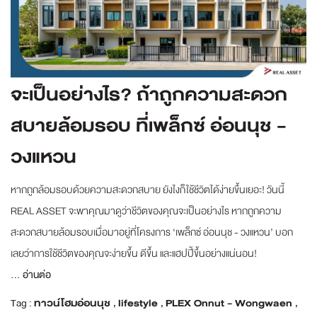
จะเป็นอย่างไร? ถ้าถูกความสะดวก
สบายล้อมรอบ ที่เพล็กซ์ อ่อนนุช -
วงแหวน
หากถูกล้อมรอบด้วยความสะดวกสบาย ยังไงก็ใช้ชีวิตได้ง่ายขึ้นเยอะ! วันนี้
REAL ASSET จะพาคุณมาดูว่าชีวิตของคุณจะเป็นอย่างไร หากถูกความ
สะดวกสบายล้อมรอบเมื่อมาอยู่ที่โครงการ ‘เพล็กซ์ อ่อนนุช - วงแหวน’ บอก
เลยว่าการใช้ชีวิตของคุณจะง่ายขึ้น ดีขึ้น และแฮปปี้ขึ้นอย่างแน่นอน!
...
อ่านต่อ
Tag :
ทาวน์โฮมอ่อนนุช
,
lifestyle
,
PLEX Onnut - Wongwaen
,