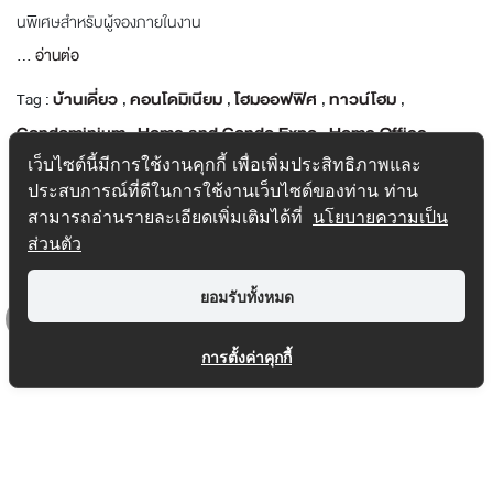
นพิเศษสำหรับผู้จองภายในงาน
...
อ่านต่อ
Tag :
บ้านเดี่ยว
,
คอนโดมิเนียม
,
โฮมออฟฟิศ
,
ทาวน์โฮม
,
Condominium
,
Home and Condo Expo
,
Home Office
,
Property Promotion
,
ready-to-move-in condo
,
Real Asset
เว็บไซต์นี้มีการใช้งานคุกกี้ เพื่อเพิ่มประสิทธิภาพและ
ประสบการณ์ที่ดีในการใช้งานเว็บไซต์ของท่าน ท่าน
,
real estate exhibition
,
single detached home
,
The Stage
สามารถอ่านรายละเอียดเพิ่มเติมได้ที่
นโยบายความเป็น
Taopoon
,
The Stage เตาปูน
,
Townhome
,
งานบ้านและคอนโด
,
ส่วนตัว
บ้านพร้อมอยู่
,
มหกรรมบ้านและคอนโด
,
โปรโมชั่นอสังหาริมทรัพย์
ยอมรับทั้งหมด
Top
การตั้งค่าคุกกี้
SITEMAP
1232