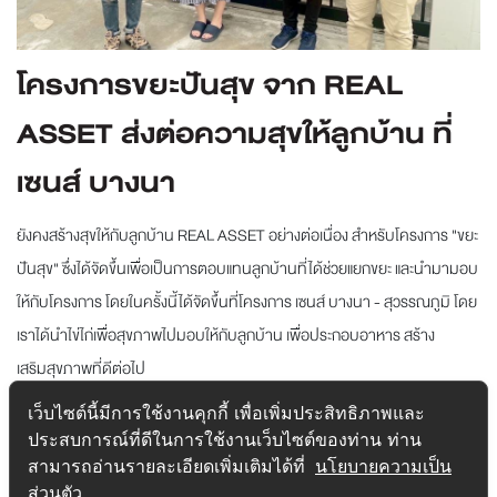
โครงการขยะปันสุข จาก REAL
ASSET ส่งต่อความสุขให้ลูกบ้าน ที่
เซนส์ บางนา
ยังคงสร้างสุขให้กับลูกบ้าน REAL ASSET อย่างต่อเนื่อง สำหรับโครงการ "ขยะ
ปันสุข" ซึ่งได้จัดขึ้นเพื่อเป็นการตอบแทนลูกบ้านที่ได้ช่วยแยกขยะ และนำมามอบ
ให้กับโครงการ โดยในครั้งนี้ได้จัดขึ้นที่โครงการ เซนส์ บางนา - สุวรรณภูมิ โดย
เราได้นำไข่ไก่เพื่อสุขภาพไปมอบให้กับลูกบ้าน เพื่อประกอบอาหาร สร้าง
เสริมสุขภาพที่ดีต่อไป
...
อ่านต่อ
เว็บไซต์นี้มีการใช้งานคุกกี้ เพื่อเพิ่มประสิทธิภาพและ
ประสบการณ์ที่ดีในการใช้งานเว็บไซต์ของท่าน ท่าน
Tag :
Sense Bangna Suvarnabhumi project
,
เซนส์ บางนา
สามารถอ่านรายละเอียดเพิ่มเติมได้ที่
นโยบายความเป็น
สุวรรณภูมิ
ส่วนตัว