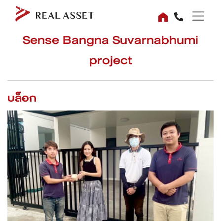
Sense Bangna Suvarnabhumi
project
บล็อก