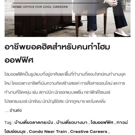
อาชีพยอดฮิตสำหรับคนทำโฮม
ออฟฟิศ
โฮมออฟฟิศเป็นรูปแบบที่อยู่อาศัยและพื้นที่ทำงานที่ตอบโจทย์คนทำงานยุค
ใหม่ โดยเฉพาะอาชีพที่เน้นความคิดสร้างสรรค์ การสื่อสารออนไลน์ และการ
ทำงานที่ยืดหยุ่น เช่น สถาปนิก นักออกแบบแฟชั่น กราฟิกดีไซเนอร์
โปรแกรมเมอร์ นักเขียน นักบัญชีอิสระ นักกฎหมาย และโมเดลลิ่ง
...
อ่านต่อ
Tag :
บ้านเดี่ยวลาดกระบัง
,
บ้านเดี่ยวบางนา
,
โฮมออฟฟิศ
,
ทาวน์
โฮมอ่อนนุช
,
Condo Near Train
,
Creative Careers
,