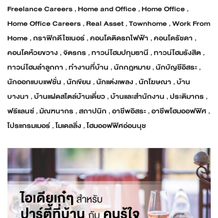
Freelance Careers
,
Home and Office
,
Home Office
,
Home Office Careers
,
Real Asset
,
Townhome
,
Work From
Home
,
กราฟิกดีไซเนอร์
,
คอนโดติดรถไฟฟ้า
,
คอนโดรัชดา
,
คอนโดห้วยขวาง
,
จิตรกร
,
ทาวน์โฮมปทุมธานี
,
ทาวน์โฮมรังสิต
,
ทาวน์โฮมลำลูกกา
,
ทำงานที่บ้าน
,
นักกฎหมาย
,
นักบัญชีอิสระ
,
นักออกแบบแฟชั่น
,
นักเขียน
,
นักแต่งเพลง
,
นักโฆษณา
,
บ้าน
บางนา
,
บ้านแฝดสไตล์บ้านเดี่ยว
,
บ้านและสำนักงาน
,
ประติมากร
,
ฟรีแลนซ์
,
มัณฑนากร
,
สถาปนิก
,
อาชีพอิสระ
,
อาชีพโฮมออฟฟิศ
,
โปรแกรมเมอร์
,
โมเดลลิ่ง
,
โฮมออฟฟิศอ่อนนุช