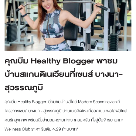
คุณบีม Healthy Blogger พาชม
บ้านสแกนดิเนเวียนที่เซนส์ บางนา-
สุวรรณภูมิ
คุณบีม Healthy Blogger เยี่ยมชมบ้านสไตล์ Modern Scandinavian ที่
โครงการเซนส์ บางนา - สุวรรณภูมิ บ้านแนวคิดใหม่ที่ออกแบบเพื่อไลฟ์สไตล์
คนรักสุขภาพ พร้อมสิ่งอำนวยความสะดวกครบครัน ทั้งลู่ปั่นจักรยานและ
Wellness Club ราคาเริ่มต้น 4.29 ล้านบาท*