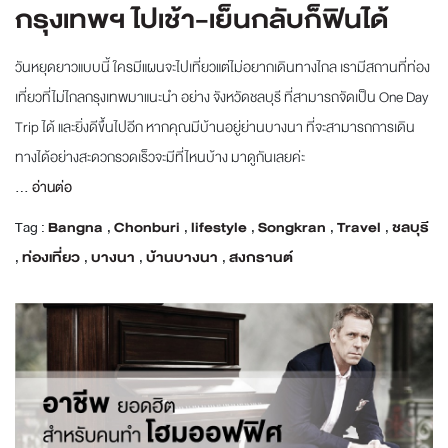
กรุงเทพฯ ไปเช้า-เย็นกลับก็ฟินได้
วันหยุดยาวแบบนี้ ใครมีแผนจะไปเที่ยวแต่ไม่อยากเดินทางไกล เรามีสถานที่ท่อง
เที่ยวที่ไม่ไกลกรุงเทพมาแนะนำ อย่าง จังหวัดชลบุรี ที่สามารถจัดเป็น One Day
Trip ได้ และยิ่งดีขึ้นไปอีก หากคุณมีบ้านอยู่ย่านบางนา ที่จะสามารถการเดิน
ทางได้อย่างสะดวกรวดเร็วจะมีที่ไหนบ้าง มาดูกันเลยค่ะ
...
อ่านต่อ
Tag :
Bangna
,
Chonburi
,
lifestyle
,
Songkran
,
Travel
,
ชลบุรี
,
ท่องเที่ยว
,
บางนา
,
บ้านบางนา
,
สงกรานต์