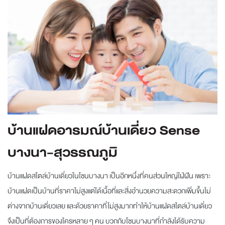
บ้านแฝดอารมณ์บ้านเดี่ยว Sense
บางนา-สุวรรณภูมิ
บ้านแฝดสไตล์บ้านเดี่ยวในโซนบางนา เป็นอีกหนึ่งที่คนส่วนใหญ่ใฝ่ฝัน เพราะ
บ้านแฝดเป็นบ้านที่ราคาไม่สูงแต่ได้เนื้อที่และสิ่งอำนวยความสะดวกเพิ่มขึ้นไม่
ต่างจากบ้านเดี่ยวเลย และด้วยราคาที่ไม่สูงมากทำให้บ้านแฝดสไตล์บ้านเดี่ยว
จึงเป็นที่ต้องการของใครหลาย ๆ คน บวกกับโซนบางนาที่กำลังได้รับความ