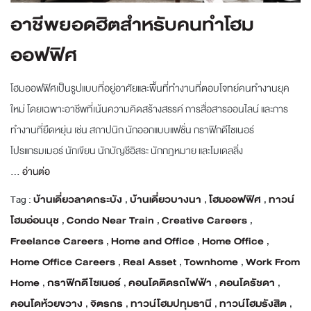
อาชีพยอดฮิตสำหรับคนทำโฮม
ออฟฟิศ
โฮมออฟฟิศเป็นรูปแบบที่อยู่อาศัยและพื้นที่ทำงานที่ตอบโจทย์คนทำงานยุค
ใหม่ โดยเฉพาะอาชีพที่เน้นความคิดสร้างสรรค์ การสื่อสารออนไลน์ และการ
ทำงานที่ยืดหยุ่น เช่น สถาปนิก นักออกแบบแฟชั่น กราฟิกดีไซเนอร์
โปรแกรมเมอร์ นักเขียน นักบัญชีอิสระ นักกฎหมาย และโมเดลลิ่ง
...
อ่านต่อ
Tag :
บ้านเดี่ยวลาดกระบัง
,
บ้านเดี่ยวบางนา
,
โฮมออฟฟิศ
,
ทาวน์
โฮมอ่อนนุช
,
Condo Near Train
,
Creative Careers
,
Freelance Careers
,
Home and Office
,
Home Office
,
Home Office Careers
,
Real Asset
,
Townhome
,
Work From
Home
,
กราฟิกดีไซเนอร์
,
คอนโดติดรถไฟฟ้า
,
คอนโดรัชดา
,
คอนโดห้วยขวาง
,
จิตรกร
,
ทาวน์โฮมปทุมธานี
,
ทาวน์โฮมรังสิต
,