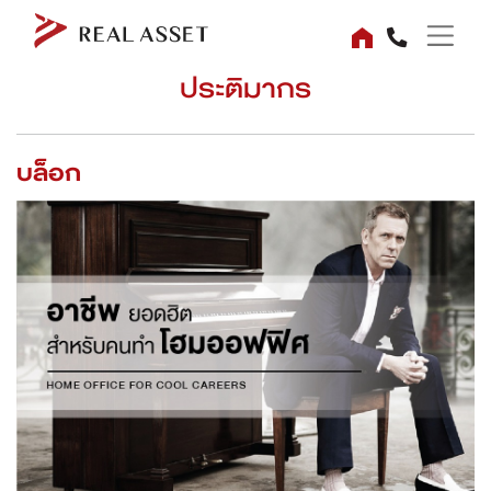
ประติมากร
บล็อก