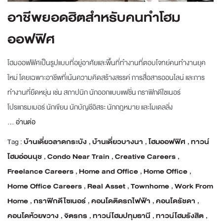
อาชีพยอดฮิตสำหรับคนทำโฮม
ออฟฟิศ
โฮมออฟฟิศเป็นรูปแบบที่อยู่อาศัยและพื้นที่ทำงานที่ตอบโจทย์คนทำงานยุค
ใหม่ โดยเฉพาะอาชีพที่เน้นความคิดสร้างสรรค์ การสื่อสารออนไลน์ และการ
ทำงานที่ยืดหยุ่น เช่น สถาปนิก นักออกแบบแฟชั่น กราฟิกดีไซเนอร์
โปรแกรมเมอร์ นักเขียน นักบัญชีอิสระ นักกฎหมาย และโมเดลลิ่ง
...
อ่านต่อ
Tag :
บ้านเดี่ยวลาดกระบัง
,
บ้านเดี่ยวบางนา
,
โฮมออฟฟิศ
,
ทาวน์
โฮมอ่อนนุช
,
Condo Near Train
,
Creative Careers
,
Freelance Careers
,
Home and Office
,
Home Office
,
Home Office Careers
,
Real Asset
,
Townhome
,
Work From
Home
,
กราฟิกดีไซเนอร์
,
คอนโดติดรถไฟฟ้า
,
คอนโดรัชดา
,
คอนโดห้วยขวาง
,
จิตรกร
,
ทาวน์โฮมปทุมธานี
,
ทาวน์โฮมรังสิต
,