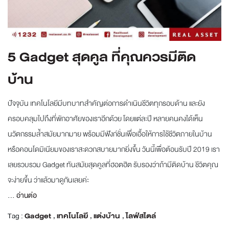
5 Gadget สุดคูล ที่คุณควรมีติด
บ้าน
ปัจจุบัน เทคโนโลยีมีบทบาทสำคัญต่อการดำเนินชีวิตทุกรอบด้าน และยัง
ครอบคลุมไปถึงที่พักอาศัยของเราอีกด้วย โดยแต่ละปี หลายคนคงได้เห็น
นวัตกรรมล้ำสมัยมากมาย พร้อมมีฟังก์ชั่นเพื่อเอื้อให้การใช้ชีวิตภายในบ้าน
หรือคอนโดมิเนียมของเราสะดวกสบายมากยิ่งขึ้น วันนี้เพื่อต้อนรับปี 2019 เรา
เลยรวบรวม Gadget ทันสมัยสุดคูลที่ฮอตฮิต รับรองว่าถ้ามีติดบ้าน ชีวิตคุณ
จะง่ายขึ้น ว่าแล้วมาดูกันเลยค่ะ
...
อ่านต่อ
Tag :
Gadget
,
เทคโนโลยี
,
แต่งบ้าน
,
ไลฟ์สไตล์