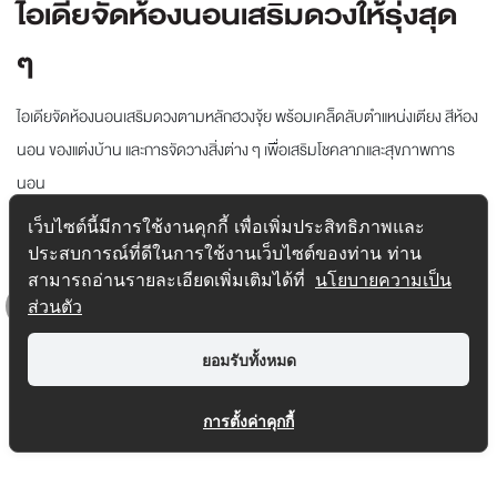
ไอเดียจัดห้องนอนเสริมดวงให้รุ่งสุด
ๆ
ไอเดียจัดห้องนอนเสริมดวงตามหลักฮวงจุ้ย พร้อมเคล็ดลับตำแหน่งเตียง สีห้อง
นอน ของแต่งบ้าน และการจัดวางสิ่งต่าง ๆ เพื่อเสริมโชคลาภและสุขภาพการ
นอน
...
อ่านต่อ
เว็บไซต์นี้มีการใช้งานคุกกี้ เพื่อเพิ่มประสิทธิภาพและ
ประสบการณ์ที่ดีในการใช้งานเว็บไซต์ของท่าน ท่าน
Tag :
Condominium
,
Home Decoration
,
Home Office
,
สามารถอ่านรายละเอียดเพิ่มเติมได้ที่
นโยบายความเป็น
Single House
,
Tips & Trick
,
Townhome
,
การแต่งบ้าน
,
ฮวง
ส่วนตัว
จุ้ย
,
เคล็ดลับ
,
แต่งบ้าน
Top
ยอมรับทั้งหมด
การตั้งค่าคุกกี้