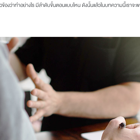
ยวข้องว่าทำอย่างไร มีลำดับขั้นตอนแบบไหน ดังนั้นแล้วในบทความนี้เราจะพาท