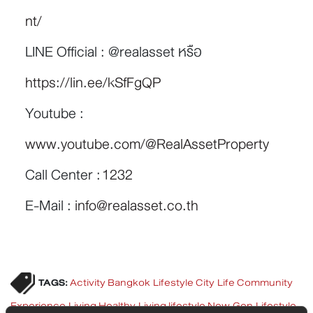
nt/
LINE Official : @realasset หรือ
https://lin.ee/kSfFgQP
Youtube :
www.youtube.com/@RealAssetProperty
Call Center :
1232
E-Mail :
info@realasset.co.th
TAGS:
Activity
Bangkok Lifestyle
City Life
Community
Experience Living
Healthy Living
lifestyle
New Gen Lifestyle