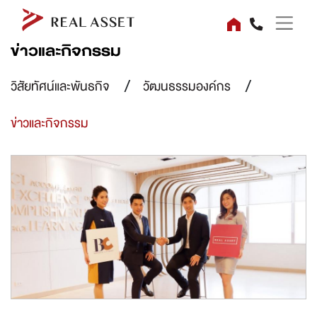
ข่าวและกิจกรรม
วิสัยทัศน์และพันธกิจ
วัฒนธรรมองค์กร
ข่าวและกิจกรรม